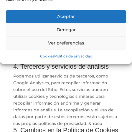
&nbsp
3. Gestión de cookies
Aceptar
Al acceder y utilizar nuestro Sitio, aceptas el uso
de cookies de acuerdo con esta Política. Puedes
Denegar
administrar y controlar las cookies a través de la
configuración de tu navegador. Ten en cuenta
Ver preferencias
que desactivar o rechazar las cookies puede
afectar la funcionalidad y la experiencia de
Cookies
Política de privacidad
navegación en el Sitio. &nbsp
4. Terceros y servicios de análisis
Podemos utilizar servicios de terceros, como
Google Analytics, para recopilar información
sobre el uso del Sitio. Estos servicios pueden
utilizar cookies y tecnologías similares para
recopilar información anónima y generar
informes de análisis. La recopilación y el uso de
datos por parte de estos terceros están sujetos a
sus propias políticas de privacidad. &nbsp
5. Cambios en la Política de Cookies