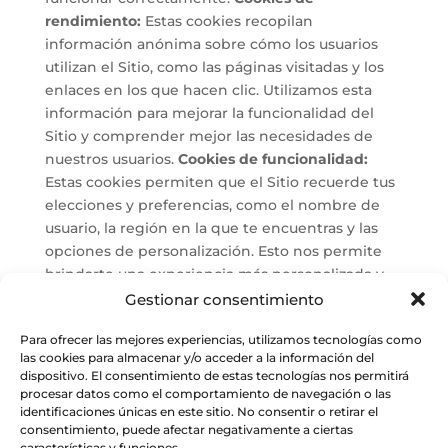
rendimiento:
Estas cookies recopilan
información anónima sobre cómo los usuarios
utilizan el Sitio, como las páginas visitadas y los
enlaces en los que hacen clic. Utilizamos esta
información para mejorar la funcionalidad del
Sitio y comprender mejor las necesidades de
nuestros usuarios.
Cookies de funcionalidad:
Estas cookies permiten que el Sitio recuerde tus
elecciones y preferencias, como el nombre de
usuario, la región en la que te encuentras y las
opciones de personalización. Esto nos permite
brindarte una experiencia más personalizada y
facilitar el uso del Sitio.
Cookies de publicidad:
Gestionar consentimiento
Estas cookies se utilizan para mostrarte anuncios
Para ofrecer las mejores experiencias, utilizamos tecnologías como
relevantes para tus intereses. También pueden
las cookies para almacenar y/o acceder a la información del
utilizarse para limitar la cantidad de veces que
dispositivo. El consentimiento de estas tecnologías nos permitirá
ves un anuncio y medir la efectividad de las
procesar datos como el comportamiento de navegación o las
campañas publicitarias. Estas cookies se colocan
identificaciones únicas en este sitio. No consentir o retirar el
consentimiento, puede afectar negativamente a ciertas
en el Sitio por nuestros socios de publicidad.
características y funciones.