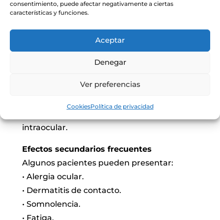
consentimiento, puede afectar negativamente a ciertas
inicialmente ayuda a disminuir la
características y funciones.
producción de humor acuoso y, a largo
plazo, también puede favorecer su drenaje
Aceptar
por la vía uveoescleral.
Denegar
Puede ser una alternativa en pacientes que
Ver preferencias
no pueden utilizar betabloqueadores o
como tratamiento adicional cuando se
Cookies
Política de privacidad
necesita mayor control de la presión
intraocular.
Efectos secundarios frecuentes
Algunos pacientes pueden presentar:
• Alergia ocular.
• Dermatitis de contacto.
• Somnolencia.
• Fatiga.