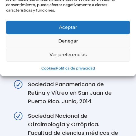
realizada del 21 al 23 de Julio del
consentimiento, puede afectar negativamente a ciertas
características y funciones.
2011 en Guayaquil, Ecuador.
R
The Bascom Palmer Eye Institute.
Aceptar
University of Miami Miller School of
Denegar
Medicine XXXVI. Curse
Interamericano de Oftalmología
Ver preferencias
Clínica del 18 al 21 de noviembre
Cookies
Política de privacidad
del 2012. Miami-Fl, EEUU.
R
Sociedad Panamericana de
Retina y Vítreo en San Juan de
Puerto Rico. Junio, 2014.
R
Sociedad Nacional de
Oftalmología y Ortóptica.
Facultad de ciencias médicas de