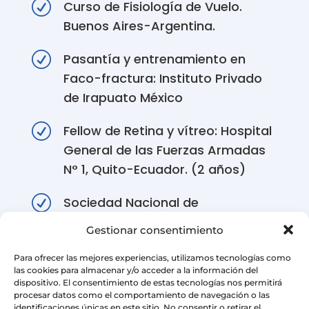
R
Curso de Fisiología de Vuelo.
Buenos Aires-Argentina.
R
Pasantía y entrenamiento en
Faco-fractura: Instituto Privado
de Irapuato México
R
Fellow de Retina y vítreo: Hospital
General de las Fuerzas Armadas
N° 1, Quito-Ecuador. (2 años)
R
Sociedad Nacional de
Oftalmología y Ortóptica .
Gestionar consentimiento
Sociedad Ecuatoriana de
Oftalmología. Facultad de
Para ofrecer las mejores experiencias, utilizamos tecnologías como
las cookies para almacenar y/o acceder a la información del
Ciencias Médicas de la
dispositivo. El consentimiento de estas tecnologías nos permitirá
procesar datos como el comportamiento de navegación o las
Universidad de Guayaquil,
identificaciones únicas en este sitio. No consentir o retirar el