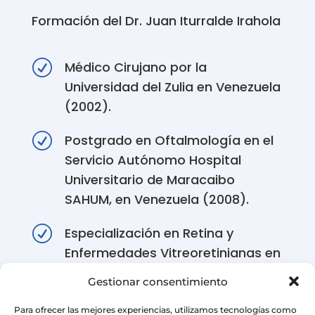
Formación del Dr. Juan Iturralde Irahola
R
Médico Cirujano por la
Universidad del Zulia en Venezuela
(2002).
R
Postgrado en Oftalmología en el
Servicio Autónomo Hospital
Universitario de Maracaibo
SAHUM, en Venezuela (2008).
R
Especialización en Retina y
Enfermedades Vitreoretinianas en
Maracaibo, Venezuela (2009).
Gestionar consentimiento
R
Formación en Oncología Ocular
Para ofrecer las mejores experiencias, utilizamos tecnologías como