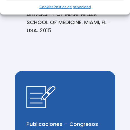
BASCOM PALMER EYE INSTITUTE.
Cookies
Política de privacidad
UNIVERSITY OF MIAMI MILLER
SCHOOL OF MEDICINE. MIAMI, FL -
USA. 2015
Publicaciones – Congresos