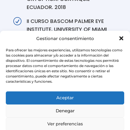
ECUADOR. 2018
R
II CURSO BASCOM PALMER EYE
INSTITUTE. UNIVERSITY OF MIAMI
HEALTH SYSTEM. QUITO –
Gestionar consentimiento
ECUADOR 2017
Para ofrecer las mejores experiencias, utilizamos tecnologías como
las cookies para almacenar y/o acceder a la información del
R
III CURSO DE ACTUALIZACIÓN DE
dispositivo. El consentimiento de estas tecnologías nos permitirá
procesar datos como el comportamiento de navegación o las
CIRUGÍA “CATARATA DE LA A – Z”.
identificaciones únicas en este sitio. No consentir o retirar el
GUAYAQUIL – ECUADOR. 2016
consentimiento, puede afectar negativamente a ciertas
características y funciones.
R
III CURSO INTERNACIONAL DE
GLAUCOMA. GUAYAQUIL –
Aceptar
ECUADOR. 2012
Denegar
R
XXXVII INTERAMERICAN COURSE IN
Ver preferencias
CLINICAL OPHTHALMOLOGY. THE