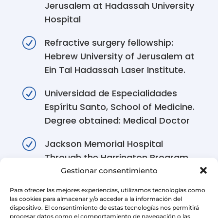
Jerusalem at Hadassah University
Hospital
R
Refractive surgery fellowship:
Hebrew University of Jerusalem at
Ein Tal Hadassah Laser Institute.
R
Universidad de Especialidades
Espíritu Santo, School of Medicine.
Degree obtained: Medical Doctor
R
Jackson Memorial Hospital
Through the Harrington Program,
4 months observership
Gestionar consentimiento
Para ofrecer las mejores experiencias, utilizamos tecnologías como
R
Omni Hospital, 4 months
las cookies para almacenar y/o acceder a la información del
internship
dispositivo. El consentimiento de estas tecnologías nos permitirá
procesar datos como el comportamiento de navegación o las