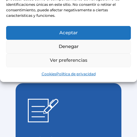
identificaciones únicas en este sitio. No consentir o retirar el
R
Maternidad Enrique C. Sotomayor,
consentimiento, puede afectar negativamente a ciertas
características y funciones.
2 months internship
R
Roberto Gilbert Pediatric Hospital,
Aceptar
2 months internship
Denegar
Ver preferencias
Cookies
Política de privacidad